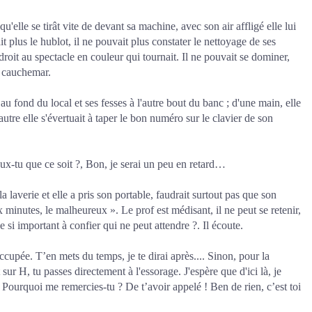
t qu'elle se tirât vite de devant sa machine, avec son air affligé elle lui
it plus le hublot, il ne pouvait plus constater le nettoyage de ses
t droit au spectacle en couleur qui tournait. Il ne pouvait se dominer,
n cauchemar.
 au fond du local et ses fesses à l'autre bout du banc ; d'une main, elle
'autre elle s'évertuait à taper le bon numéro sur le clavier de son
x-tu que ce soit ?, Bon, je serai un peu en retard…
la laverie et elle a pris son portable, faudrait surtout pas que son
minutes, le malheureux ». Le prof est médisant, il ne peut se retenir,
 de si important à confier qui ne peut attendre ?. Il écoute.
occupée. T’en mets du temps, je te dirai après.... Sinon, pour la
sur H, tu passes directement à l'essorage. J'espère que d'ici là, je
re. Pourquoi me remercies-tu ? De t’avoir appelé ! Ben de rien, c’est toi