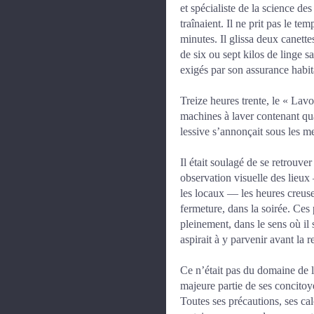
et spécialiste de la science des
traînaient. Il ne prit pas le te
minutes. Il glissa deux canette
de six ou sept kilos de linge s
exigés par son assurance habit
Treize heures trente, le « Lavoma
machines à laver contenant qua
lessive s’annonçait sous les me
Il était soulagé de se retrouve
observation visuelle des lieux
les locaux — les heures creuses
fermeture, dans la soirée. Ces p
pleinement, dans le sens où il s
aspirait à y parvenir avant la re
Ce n’était pas du domaine de la 
majeure partie de ses concitoye
Toutes ses précautions, ses cal