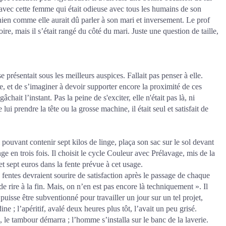
u avec cette femme qui était odieuse avec tous les humains de son
chien comme elle aurait dû parler à son mari et inversement. Le prof
oire, mais il s’était rangé du côté du mari. Juste une question de taille,
 se présentait sous les meilleurs auspices. Fallait pas penser à elle.
e, et de s’imaginer à devoir supporter encore la proximité de ces
âchait l’instant. Pas la peine de s'exciter, elle n'était pas là, ni
lui prendre la tête ou la grosse machine, il était seul et satisfait de
l pouvant contenir sept kilos de linge, plaça son sac sur le sol devant
nge en trois fois. Il choisit le cycle Couleur avec Prélavage, mis de la
et sept euros dans la fente prévue à cet usage.
es fentes devraient sourire de satisfaction après le passage de chaque
 de rire à la fin. Mais, on n’en est pas encore là techniquement ». Il
uisse être subventionné pour travailler un jour sur un tel projet,
ne ; l’apéritif, avalé deux heures plus tôt, l’avait un peu grisé.
, le tambour démarra ; l’homme s’installa sur le banc de la laverie.