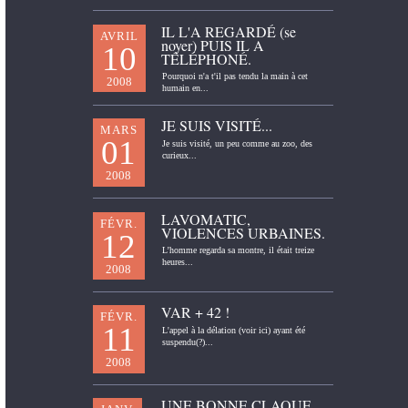
IL L'A REGARDÉ (se
AVRIL
noyer) PUIS IL A
10
TÉLÉPHONÉ.
Pourquoi n'a t'il pas tendu la main à cet
2008
humain en...
JE SUIS VISITÉ...
MARS
01
Je suis visité, un peu comme au zoo, des
curieux...
2008
LAVOMATIC,
FÉVR.
VIOLENCES URBAINES.
12
L’homme regarda sa montre, il était treize
heures...
2008
VAR + 42 !
FÉVR.
11
L'appel à la délation (voir ici) ayant été
suspendu(?)...
2008
UNE BONNE CLAQUE