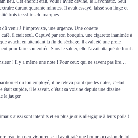
in lieu. Cet endroit était, vous l’aviez deviné, le Lavomatic. Seul
extraire durant quarante minutes. Il avait essayé, laissé son linge et
oûté trois tee-shirts de marques.
t dû venir à l’improviste, une urgence. Une couette
afé, il était seul. Captivé par son bouquin, une cigarette inanimée à
ue avachi en attendant la fin du séchage, il avait été une proie
ent pour faire son entrée. Sans le saluer, elle l’avait attaqué de front :
nsieur ! Il y a même une note ! Pour ceux qui ne savent pas lire…
parition et du ton employé, il ne releva point que les notes, c’était
e était stupide, il le savait, c’était sa voisine depuis une dizaine
e la jauger.
ux aussi sont interdits et en plus je suis allergique à leurs poils !
ropre réaction peu vigoureuse. Il avait raté une bonne occasion de lui