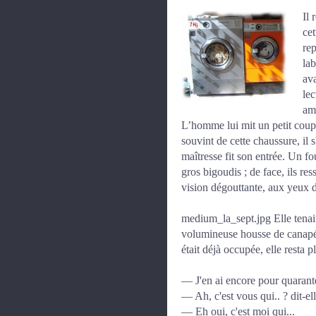
Il 
ce
re
lab
ava
lec
am
L’homme lui mit un petit coup 
souvint de cette chaussure, il s
maîtresse fit son entrée. Un f
gros bigoudis ; de face, ils re
vision dégouttante, aux yeux d
medium_la_sept.jpg Elle tenait
volumineuse housse de canapé, 
était déjà occupée, elle resta
— J'en ai encore pour quarante 
— Ah, c'est vous qui.. ? dit-ell
— Eh oui, c'est moi qui...