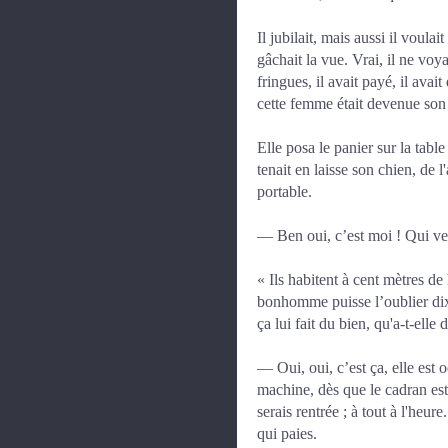
Il jubilait, mais aussi il voulai
gâchait la vue. Vrai, il ne voya
fringues, il avait payé, il avai
cette femme était devenue so
Elle posa le panier sur la table
tenait en laisse son chien, de l
portable.
— Ben oui, c’est moi ! Qui veu
« Ils habitent à cent mètres de 
bonhomme puisse l’oublier dix 
ça lui fait du bien, qu'a-t-elle
— Oui, oui, c’est ça, elle est 
machine, dès que le cadran est 
serais rentrée ; à tout à l'heu
qui paies.