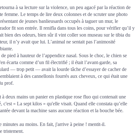
retourna à sa lecture sur la violence, un peu agacé par la réaction de
tte femme. Le temps de lire deux colonnes et de scruter une photo
présentant de jeunes banlieusards occupés à taguer un mur, le
rador fit son entrée. Il renifla dans tous les coins, pour vérifier qu’il y
it bien des odeurs, bien sûr il vint coller son museau sur le tibia du
teur, il n’y avait que lui. L’animal ne sentait pas l’animosité
biante.
de pied à hauteur de l’appendice nasal. Sous le choc, le chien se
'en écarta comme d’un fil électrifié ; il était l’avant-garde, sa
oulard — trop petit — avait la lourde tâche d’essayer de cacher de
ssemblaient à des cannellonis fourrés aux cheveux, ce qui était une
u prof.
 à deux mains un panier en plastique rose fluo qui contenait une
c'est « La sept kilos » qu'elle visait. Quand elle constata qu’elle
 plantée devant la machine sans aucune réaction et la bouche bée.
minutes au moins. En fait, j'arrive à peine ! mentit-il.
e tristement.