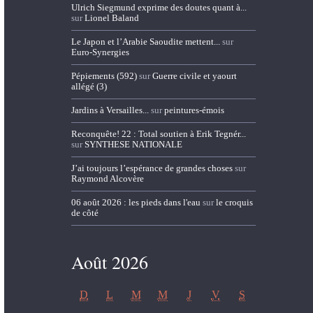
Ulrich Siegmund exprime des doutes quant à...
sur
Lionel Baland
Le Japon et l’Arabie Saoudite mettent...
sur
Euro-Synergies
Pépiements (592)
sur
Guerre civile et yaourt
allégé (3)
Jardins à Versailles...
sur
peintures-émois
Reconquête! 22 : Total soutien à Erik Tegnér...
sur
SYNTHESE NATIONALE
J’ai toujours l’espérance de grandes choses
sur
Raymond Alcovère
06 août 2026 : les pieds dans l'eau
sur
le croquis
de côté
Août 2026
D
L
M
M
J
V
S