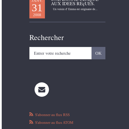
JANV.
AUX IDEES REçUES.
31
Un voisin d' Emma est originaire de...
2008
Rechercher
S'abonner au flux RSS
S'abonner au flux ATOM