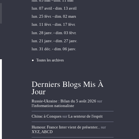
lun. 05 mai - dim. 11 mai
lun. 07 avril - dim. 13 avril
lun. 25 févr. - dim. 02 mars
lun. 11 févr. - dim. 17 févr.
lun. 28 janv. - dim. 03 févr.
lun. 21 janv. - dim. 27 janv.
lun. 31 déc. - dim. 06 janv.
Toutes les archives
Derniers Blogs Mis À
Jour
Russie-Ukraine : Bilan du 5 août 2026
sur
l'information nationaliste
Chirac à Conques
sur
La senteur de l'esprit
Humour. France Inter vient de présenter...
sur
XYZ, ABCD