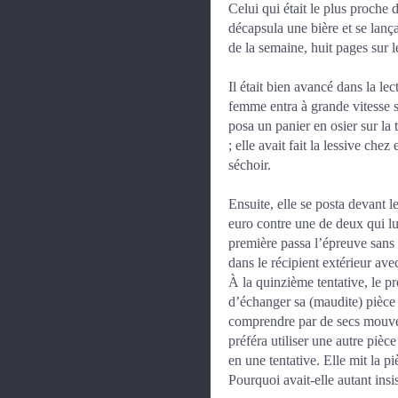
Celui qui était le plus proche 
décapsula une bière et se lança
de la semaine, huit pages sur 
Il était bien avancé dans la le
femme entra à grande vitesse san
posa un panier en osier sur la 
; elle avait fait la lessive chez
séchoir.
Ensuite, elle se posta devant 
euro contre une de deux qui lui
première passa l’épreuve sans
dans le récipient extérieur ave
À la quinzième tentative, le p
d’échanger sa (maudite) pièce c
comprendre par de secs mouveme
préféra utiliser une autre pièc
en une tentative. Elle mit la pi
Pourquoi avait-elle autant insi