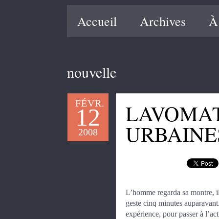
Accueil
Archives
À
nouvelle
FÉVR.
LAVOMAT
12
URBAINE
2008
L’homme regarda sa montre, il ét
geste cinq minutes auparavant.
expérience, pour passer à l’act