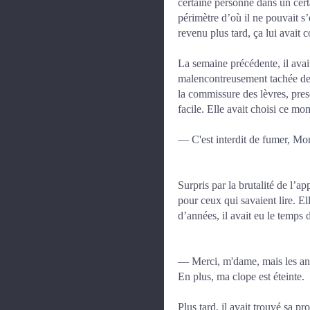
certaine personne dans un certa
périmètre d’où il ne pouvait s’
revenu plus tard, ça lui avait c
La semaine précédente, il avai
malencontreusement tachée de c
la commissure des lèvres, presq
facile. Elle avait choisi ce mom
— C'est interdit de fumer, Mo
Surpris par la brutalité de l’ap
pour ceux qui savaient lire. Ell
d’années, il avait eu le temps d
— Merci, m'dame, mais les anima
En plus, ma clope est éteinte.
Plus tard, il avait trouvé sa p