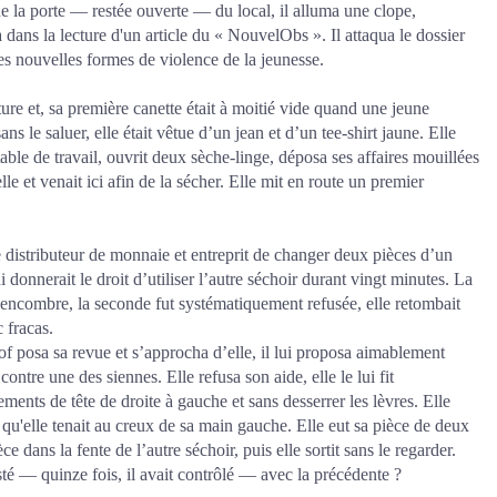
de la porte — restée ouverte — du local, il alluma une clope,
 dans la lecture d'un article du « NouvelObs ». Il attaqua le dossier
les nouvelles formes de violence de la jeunesse.
cture et, sa première canette était à moitié vide quand une jeune
s le saluer, elle était vêtue d’un jean et d’un tee-shirt jaune. Elle
table de travail, ouvrit deux sèche-linge, déposa ses affaires mouillées
 elle et venait ici afin de la sécher. Elle mit en route un premier
le distributeur de monnaie et entreprit de changer deux pièces d’un
 donnerait le droit d’utiliser l’autre séchoir durant vingt minutes. La
 encombre, la seconde fut systématiquement refusée, elle retombait
c fracas.
rof posa sa revue et s’approcha d’elle, il lui proposa aimablement
ontre une des siennes. Elle refusa son aide, elle le lui fit
nts de tête de droite à gauche et sans desserrer les lèvres. Elle
e qu'elle tenait au creux de sa main gauche. Elle eut sa pièce de deux
èce dans la fente de l’autre séchoir, puis elle sortit sans le regarder.
sté — quinze fois, il avait contrôlé — avec la précédente ?