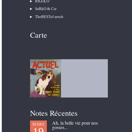
RIGOLO
SaRkO & Cie
TheBESTof areuh
Carte
Notes Récentes
Ah, la belle vie pour nos
MARS
gosses...
19