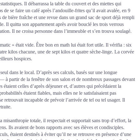
 statistiques. Il débarrassa la table du couvert et des miettes qui
mps de se faire un café après l’andouille-frites qu’il avait avalée, en 9
s de bière fraîche et une revue dans un grand sac de sport déjà rempli
ale. Il quitta son appartement après avoir bouclé les trois verrous
ation. Il ne croisa personne dans l’immeuble et s’en trouva soulagé.
tic » était vide. Être bon en math lui était fort utile. Il vérifia : six
tre kilos chacune, une de sept kilos et quatre sèche-linge. La corvée
illeurs hospices.
r seul dans le local. D’après ses calculs, basés sur une longue
 — à partir de la fenêtre de son salon et de nombreux passages devant
 étaient celles d’après déjeuner et, d’autres qui précédaient la
robabilités étaient fiables, mais elles ne le satisfaisaient pas
e retrouvait incapable de prévoir l’arrivée de tel ou tel usager. Il
traite.
misanthropie totale, il respectait et supportait sans trop d’effort, la
ns. Ils avaient de bons rapports avec ses élèves et condisciples.
culs, étaient destinés à éviter qu’il ne se retrouve en présence d’une