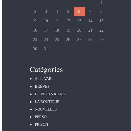
1
2
3
4
5
6
7
8
9
10
11
12
13
14
15
16
17
18
19
20
21
22
23
24
25
26
27
28
29
30
31
Catégories
Ah le VAR!
BRÈVES
DE PETITS RIENS
LA BOUTIQUE
NOUVELLES
PERSO
PRISON