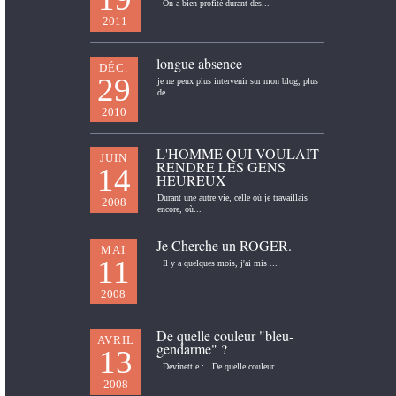
On a bien profité durant des...
2011
longue absence
DÉC.
29
je ne peux plus intervenir sur mon blog, plus
de...
2010
L'HOMME QUI VOULAIT
JUIN
RENDRE LES GENS
14
HEUREUX
Durant une autre vie, celle où je travaillais
2008
encore, où...
Je Cherche un ROGER.
MAI
11
Il y a quelques mois, j'ai mis ...
2008
De quelle couleur "bleu-
AVRIL
gendarme" ?
13
Devinett e : De quelle couleur...
2008