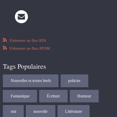
S'abonner au flux RSS
S'abonner au flux ATOM
Tags Populaires
Nouvelles et textes brefs
policier
Fantastique
Écriture
Humour
rmi
nouvelle
Littérature