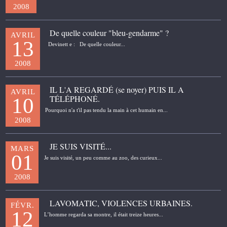
2008
De quelle couleur "bleu-gendarme" ?
AVRIL
13
Devinett e : De quelle couleur...
2008
IL L'A REGARDÉ (se noyer) PUIS IL A
AVRIL
TÉLÉPHONÉ.
10
Pourquoi n'a t'il pas tendu la main à cet humain en...
2008
JE SUIS VISITÉ...
MARS
01
Je suis visité, un peu comme au zoo, des curieux...
2008
LAVOMATIC, VIOLENCES URBAINES.
FÉVR.
12
L’homme regarda sa montre, il était treize heures...