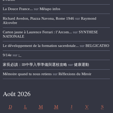
La Douce France...
sur
Métapo infos
Richard Avedon, Piazza Navona, Rome 1946
sur
Raymond
Alcovère
Carton jaune à Laurence Ferrari : l’Arcom...
sur
SYNTHESE
NATIONALE
Le développement de la formation sacerdotale...
sur
BELGICATHO
9/14e
sur
;_
家長必讀：IB中學入學準備與選校攻略
sur
健康運動
Mémoire quand tu nous retiens
sur
Réflexions du Miroir
Août 2026
D
L
M
M
J
V
S