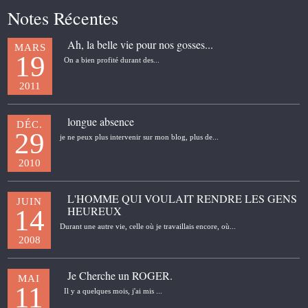
Notes Récentes
Ah, la belle vie pour nos gosses...
MARS
19
On a bien profité durant des...
2011
longue absence
DÉC.
29
je ne peux plus intervenir sur mon blog, plus de...
2010
L'HOMME QUI VOULAIT RENDRE LES GENS
JUIN
HEUREUX
14
Durant une autre vie, celle où je travaillais encore, où...
2008
Je Cherche un ROGER.
MAI
11
Il y a quelques mois, j'ai mis ...