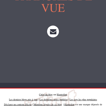
VUE
Créer un blog
sur
Hautetfort
Les derniers blogs mis à jour
|
Les dernières notes publiées
|
Les tags les plus populaires
Déclarer un contenu illicite
|
Mentions légales de ce blog
|
Hautetfort
est une marque déposée de