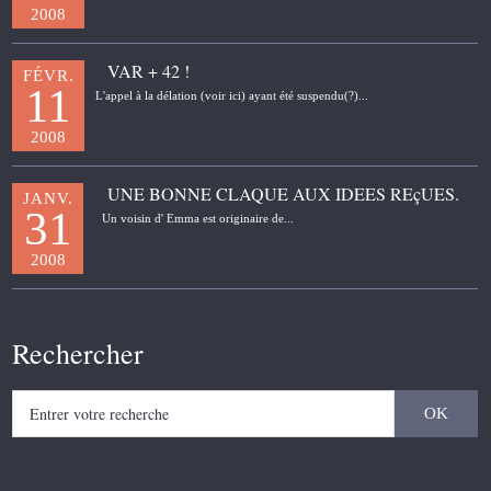
2008
VAR + 42 !
FÉVR.
11
L'appel à la délation (voir ici) ayant été suspendu(?)...
2008
UNE BONNE CLAQUE AUX IDEES REçUES.
JANV.
31
Un voisin d' Emma est originaire de...
2008
Rechercher