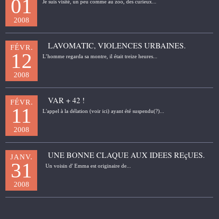
01
Je suis visité, un peu comme au zoo, des curieux...
2008
LAVOMATIC, VIOLENCES URBAINES.
FÉVR.
12
L’homme regarda sa montre, il était treize heures...
2008
VAR + 42 !
FÉVR.
11
L'appel à la délation (voir ici) ayant été suspendu(?)...
2008
UNE BONNE CLAQUE AUX IDEES REçUES.
JANV.
31
Un voisin d' Emma est originaire de...
2008