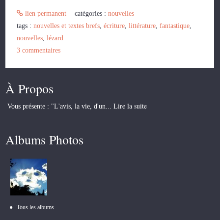
lien permanent
catégories :
nouvelles
tags :
nouvelles et textes brefs
,
écriture
,
littérature
,
fantastique
,
nouvelles
,
lézard
3
commentaires
À Propos
Lire la suite
Vous présente : "L'avis, la vie, d'un...
Albums Photos
Tous les albums