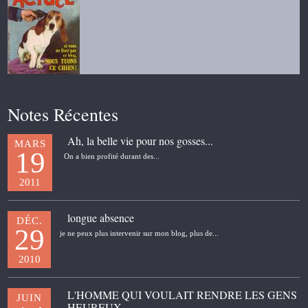
Notes Récentes
Ah, la belle vie pour nos gosses...
MARS
19
On a bien profité durant des...
2011
longue absence
DÉC.
29
je ne peux plus intervenir sur mon blog, plus de...
2010
L'HOMME QUI VOULAIT RENDRE LES GENS
JUIN
HEUREUX