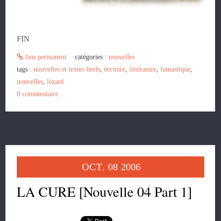
FIN
lien permanent
catégories :
nouvelles
tags :
nouvelles et textes brefs
,
écriture
,
littérature
,
fantastique
,
nouvelles
,
lézard
0
commentaire
OCT.
08
2006
LA CURE [Nouvelle 04 Part 1]