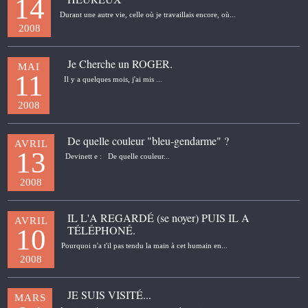
14
Durant une autre vie, celle où je travaillais encore, où...
2008
Je Cherche un ROGER.
MAI
11
Il y a quelques mois, j'ai mis ...
2008
De quelle couleur "bleu-gendarme" ?
AVRIL
13
Devinett e : De quelle couleur...
2008
IL L'A REGARDÉ (se noyer) PUIS IL A
AVRIL
TÉLÉPHONÉ.
10
Pourquoi n'a t'il pas tendu la main à cet humain en...
2008
JE SUIS VISITÉ...
MARS