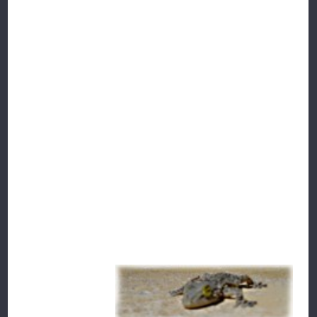
Et ce fut le choc. De la fumée et des flammes, produites par
un court-circuit, envahirent l’habitacle.
La voix se manifesta encore une fois, pour son plaisir, rien
que pour elle, elle dit :
— Et voilà le travail !
Le lézard vert ne pouvait donc pas tout savoir. Si vous en
croisez, dans le sud, ne vous acharnez pas sur eux, ils ne le
méritent pas ; leur queue repousse, c’est un fait établi. Mais
c’est douloureux, et rabaissant question amour propre.
Épargnez-les, ils dansent si bien.