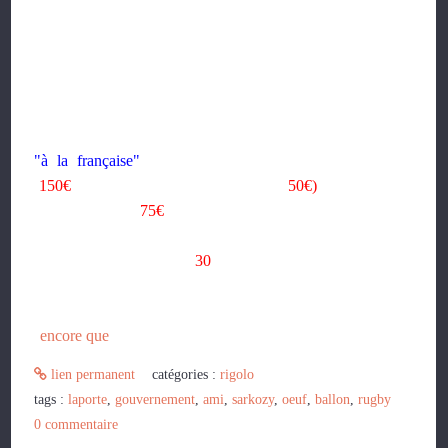
préméditation. Pire, il a usurpé, il s'est fait passer pour un
entraîneur national. La justice le rattrape, espérons qu'elle
coure vite et qu'on ne soit pas doublé.
Pour acheter une couronne pour l'enterrement du rugby dit
"à la française"
, j'ai créé le ballon de rugby Laporte©
(
150€
), le ballon gonflable Laporte© (
50€)
et aussi l'oeuf
peint Laporte© (
75€
). Et, "
comme on gagne à 30
"©, phrase
qu'il répéta sans cesse mais sans jamais l'appliquer, moi
aussi je fait des prix pour
30
commandes.
°
encore que
lien permanent
catégories :
rigolo
tags :
laporte
,
gouvernement
,
ami
,
sarkozy
,
oeuf
,
ballon
,
rugby
0
commentaire