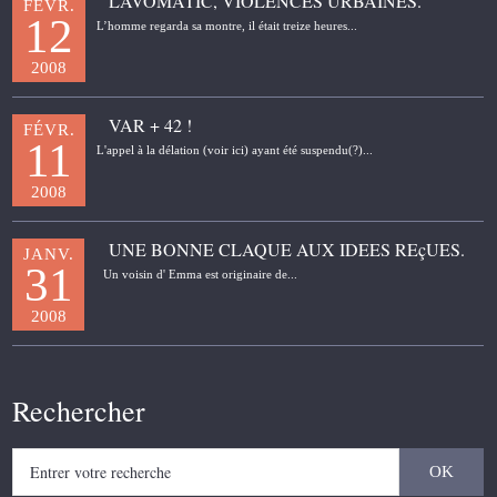
LAVOMATIC, VIOLENCES URBAINES.
FÉVR.
12
L’homme regarda sa montre, il était treize heures...
2008
VAR + 42 !
FÉVR.
11
L'appel à la délation (voir ici) ayant été suspendu(?)...
2008
UNE BONNE CLAQUE AUX IDEES REçUES.
JANV.
31
Un voisin d' Emma est originaire de...
2008
Rechercher