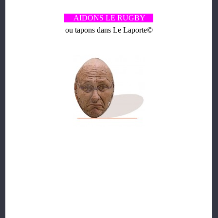
AIDONS LE RUGBY
ou tapons dans Le Laporte©
Monsieur
Bernard
(prénom prédestiné pour mal tourner
dans le sport)
Tapie
Laporte
, rencontre enfin quelques
malheurs avec la Justice, encore aura t'il fallu l'intervention
courageuse d'une doyenne résistante*.
Cet homme a commis une
faute gravissime
, il a assassiné le
rugby français à petit feu, durant un septennat,