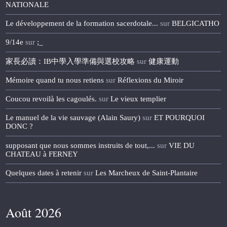
NATIONALE
Le développement de la formation sacerdotale...
sur
BELGICATHO
9/14e
sur
;_
家長必讀：IB中學入學準備與選校攻略
sur
健康運動
Mémoire quand tu nous retiens
sur
Réflexions du Miroir
Coucou revoilà les cagoulés.
sur
Le vieux templier
Le manuel de la vie sauvage (Alain Saury)
sur
ET POURQUOI
DONC ?
supposant que nous sommes instruits de tout,...
sur
VIE DU
CHATEAU à FERNEY
Quelques dates à retenir
sur
Les Marcheux de Saint-Plantaire
Août 2026