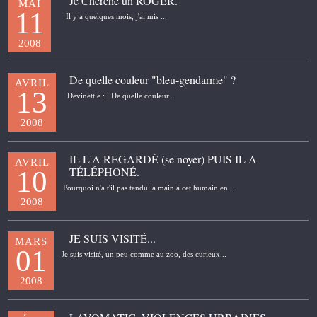
Je Cherche un ROGER.
MAI
11
Il y a quelques mois, j'ai mis ...
2008
De quelle couleur "bleu-gendarme" ?
AVRIL
13
Devinett e : De quelle couleur...
2008
IL L'A REGARDÉ (se noyer) PUIS IL A
AVRIL
TÉLÉPHONÉ.
10
Pourquoi n'a t'il pas tendu la main à cet humain en...
2008
JE SUIS VISITÉ...
MARS
01
Je suis visité, un peu comme au zoo, des curieux...
2008